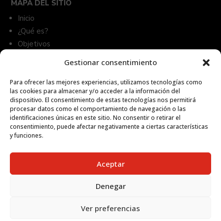
MAPA DEL SITIO
Inicio
¿Qué es?
Objetivos
Acciones
Gestionar consentimiento
Frutas de Gran Canaria
Recetas
Para ofrecer las mejores experiencias, utilizamos tecnologías como
las cookies para almacenar y/o acceder a la información del
Contacto
dispositivo. El consentimiento de estas tecnologías nos permitirá
procesar datos como el comportamiento de navegación o las
identificaciones únicas en este sitio. No consentir o retirar el
consentimiento, puede afectar negativamente a ciertas características
GMR Canarias

y funciones.
Mercalaspalmas. Nave B, Nº9, 11. Crta. Cuesta Ramón, s/n,
35229, Las Palmas de Gran Canaria.
Aceptar
928 715 801 / 928 710 780

El horario de atención telefónica es de lunes a viernes de 7:00 a
Denegar
14:00 horas.
info@gmrcanarias.com

Ver preferencias