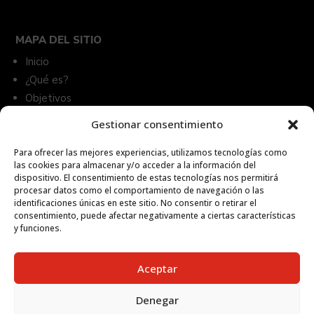
MAPA DEL SITIO
Inicio
¿Qué es?
Objetivos
Acciones
Gestionar consentimiento
Frutas de Gran Canaria
Recetas
Para ofrecer las mejores experiencias, utilizamos tecnologías como
las cookies para almacenar y/o acceder a la información del
Contacto
dispositivo. El consentimiento de estas tecnologías nos permitirá
procesar datos como el comportamiento de navegación o las
identificaciones únicas en este sitio. No consentir o retirar el
consentimiento, puede afectar negativamente a ciertas características
GMR Canarias

y funciones.
Mercalaspalmas. Nave B, Nº9, 11. Crta. Cuesta Ramón, s/n,
35229, Las Palmas de Gran Canaria.
Aceptar
928 715 801 / 928 710 780

El horario de atención telefónica es de lunes a viernes de 7:00 a
Denegar
14:00 horas.