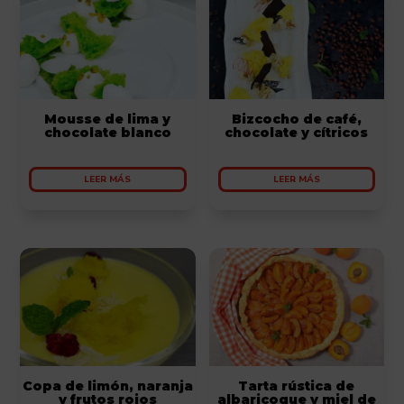
Mousse de lima y
Bizcocho de café,
chocolate blanco
chocolate y cítricos
LEER MÁS
LEER MÁS
Copa de limón, naranja
Tarta rústica de
y frutos rojos
albaricoque y miel de