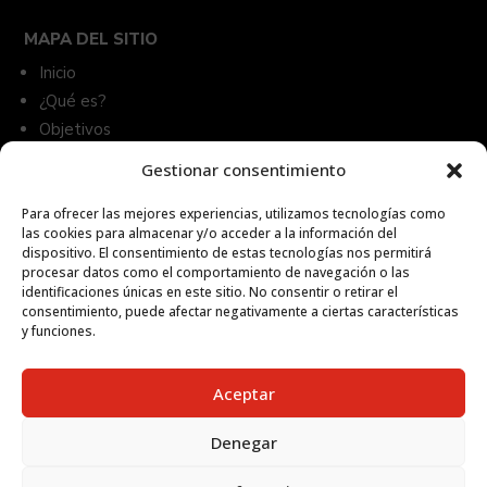
MAPA DEL SITIO
Inicio
¿Qué es?
Objetivos
Acciones
Gestionar consentimiento
Frutas de Gran Canaria
Recetas
Para ofrecer las mejores experiencias, utilizamos tecnologías como
las cookies para almacenar y/o acceder a la información del
Contacto
dispositivo. El consentimiento de estas tecnologías nos permitirá
procesar datos como el comportamiento de navegación o las
identificaciones únicas en este sitio. No consentir o retirar el
GMR Canarias
consentimiento, puede afectar negativamente a ciertas características

y funciones.
Mercalaspalmas. Nave B, Nº9, 11. Crta. Cuesta Ramón, s/n,
35229, Las Palmas de Gran Canaria.
Aceptar
928 715 801 / 928 710 780

El horario de atención telefónica es de lunes a viernes de 7:00 a
Denegar
14:00 horas.
info@gmrcanarias.com
