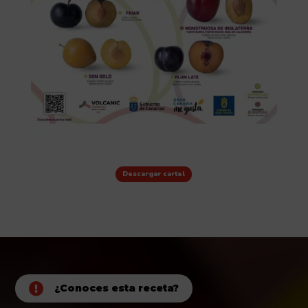
Descargar cartel

¿Conoces esta receta?